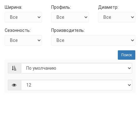
Ширина:
Профиль:
Диаметр:
Сезонность:
Производитель:
Поиск
155/80R12C
4 шт.
BARS
UZ600
Наличие:
Есть в
наличии