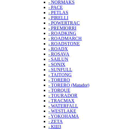
- NORMAKS
- PACE
- PETLAS
- PIRELLI
- POWERTRAC
- PREMIORRI
- ROADKING
- ROADMARCH
- ROADSTONE
- ROADX
- ROSAVA
- SAILUN
- SONIX
- SUNFULL
- TAITONG
- TORERO
- TORERO (Matador)
- TORQUE
- TOURADOR
- TRACMAX
- WATERFALL
- WESTLAKE
- YOKOHAMA
- ZETA
- КШЗ