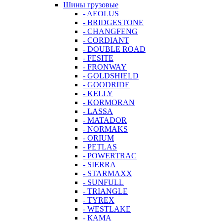
Шины грузовые
- AEOLUS
- BRIDGESTONE
- CHANGFENG
- CORDIANT
- DOUBLE ROAD
- FESITE
- FRONWAY
- GOLDSHIELD
- GOODRIDE
- KELLY
- KORMORAN
- LASSA
- MATADOR
- NORMAKS
- ORIUM
- PETLAS
- POWERTRAC
- SIERRA
- STARMAXX
- SUNFULL
- TRIANGLE
- TYREX
- WESTLAKE
- КАМА