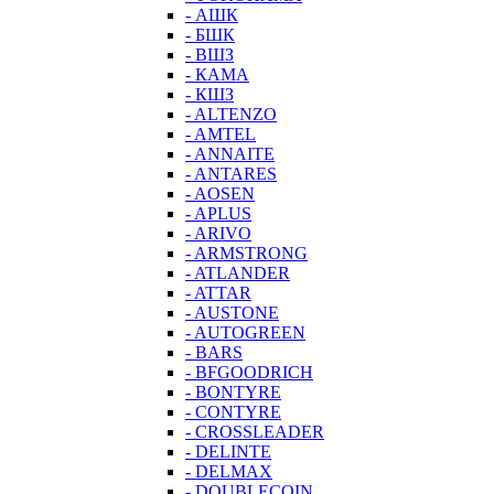
- АШК
- БШК
- ВШЗ
- КАМА
- КШЗ
- ALTENZO
- AMTEL
- ANNAITE
- ANTARES
- AOSEN
- APLUS
- ARIVO
- ARMSTRONG
- ATLANDER
- ATTAR
- AUSTONE
- AUTOGREEN
- BARS
- BFGOODRICH
- BONTYRE
- CONTYRE
- CROSSLEADER
- DELINTE
- DELMAX
- DOUBLECOIN