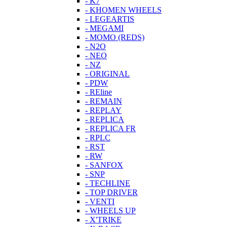
- K7
- KHOMEN WHEELS
- LEGEARTIS
- MEGAMI
- MOMO (REDS)
- N2O
- NEO
- NZ
- ORIGINAL
- PDW
- REline
- REMAIN
- REPLAY
- REPLICA
- REPLICA FR
- RPLC
- RST
- RW
- SANFOX
- SNP
- TECHLINE
- TOP DRIVER
- VENTI
- WHEELS UP
- X'TRIKE