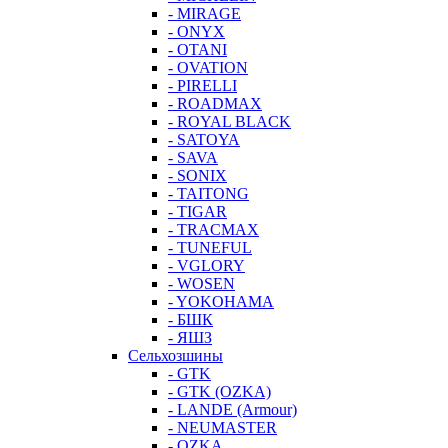
- MIRAGE
- ONYX
- OTANI
- OVATION
- PIRELLI
- ROADMAX
- ROYAL BLACK
- SATOYA
- SAVA
- SONIX
- TAITONG
- TIGAR
- TRACMAX
- TUNEFUL
- VGLORY
- WOSEN
- YOKOHAMA
- БШК
- ЯШЗ
Сельхозшины
- GTK
- GTK (OZKA)
- LANDE (Armour)
- NEUMASTER
- OZKA