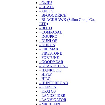
- ОмШЗ
- AGATE
- APLUS
- BFGOODRICH
- BLACKHAWK (Sailun Group Co.,
LTD)
- BOTO
- COMPASAL
- DOUPRO
- DUNLOP
- DURUN
- FIREMAX
- FIRESTONE
- FORTUNE
- GOODYEAR
- GRANDSTONE
- HANKOOK
- HIFLY
- HILO
- HUNTERROAD
- KAPSEN
- KPATOS
- LANDSPIDER
- LANVIGATOR
- MICHELIN