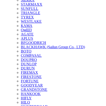
SIERRA
STARMAXX
SUNFULL
TRIANGLE
TYREX
WESTLAKE
КАМА
ОмШЗ
AGATE
APLUS
BFGOODRICH
BLACKHAWK (Sailun Group Co., LTD)
BOTO
COMPASAL
DOUPRO
DUNLOP
DURUN
FIREMAX
FIRESTONE
FORTUNE
GOODYEAR
GRANDSTONE
HANKOOK
HIFLY
HILO