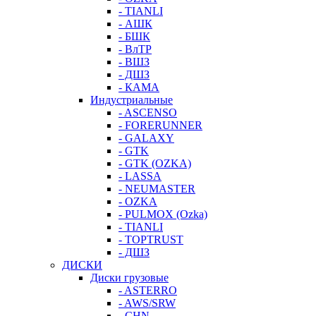
- TIANLI
- АШК
- БШК
- ВлТР
- ВШЗ
- ДШЗ
- КАМА
Индустриальные
- ASCENSO
- FORERUNNER
- GALAXY
- GTK
- GTK (OZKA)
- LASSA
- NEUMASTER
- OZKA
- PULMOX (Ozka)
- TIANLI
- TOPTRUST
- ДШЗ
ДИСКИ
Диски грузовые
- ASTERRO
- AWS/SRW
- CHN