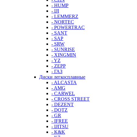
- HUMP
- IJI
- LEMMERZ
- NORTEC
- POWERTRAC
- SANT
- SAP
- SRW
- SUNRISE
- XINGMIN
- YZ
- ZEPP
- ГАЗ
Диски легкосплавные
- ALCASTA
- AMG
- CARWEL
- CROSS STREET
- DEZENT
- DOTZ
- GR
- IFREE
- IJITSU
- K&K