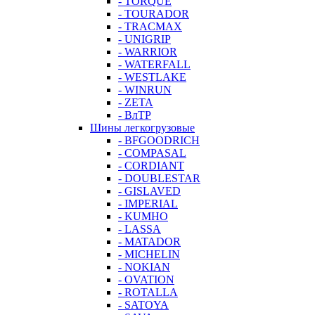
- TORQUE
- TOURADOR
- TRACMAX
- UNIGRIP
- WARRIOR
- WATERFALL
- WESTLAKE
- WINRUN
- ZETA
- ВлТР
Шины легкогрузовые
- BFGOODRICH
- COMPASAL
- CORDIANT
- DOUBLESTAR
- GISLAVED
- IMPERIAL
- KUMHO
- LASSA
- MATADOR
- MICHELIN
- NOKIAN
- OVATION
- ROTALLA
- SATOYA