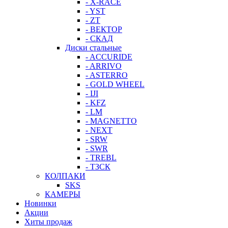
- X-RACE
- YST
- ZT
- ВЕКТОР
- СКАД
Диски стальные
- ACCURIDE
- ARRIVO
- ASTERRO
- GOLD WHEEL
- IJI
- KFZ
- LM
- MAGNETTO
- NEXT
- SRW
- SWR
- TREBL
- ТЗСК
КОЛПАКИ
SKS
КАМЕРЫ
Новинки
Акции
Хиты продаж