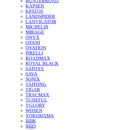
HUNTERROAD
KAPSEN
KPATOS
LANDSPIDER
LANVIGATOR
MICHELIN
MIRAGE
ONYX
OTANI
OVATION
PIRELLI
ROADMAX
ROYAL BLACK
SATOYA
SAVA
SONIX
TAITONG
TIGAR
TRACMAX
TUNEFUL
VGLORY
WOSEN
YOKOHAMA
БШК
ЯШЗ