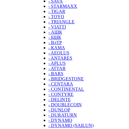
- SAVA
- STARMAXX
- TIGAR
- TOYO
- TRIANGLE
- VIATTI
- АШК
- БШК
- ВлТР
- КАМА
- AEOLUS
- ANTARES
- APLUS
- ATTAR
- BARS
- BRIDGESTONE
- CENTARA
- CONTINENTAL
- CONTYRE
- DELINTE
- DOUBLECOIN
- DUNLOP
- DURATURN
- DYNAMO
- DYNAMO (SAILUN)