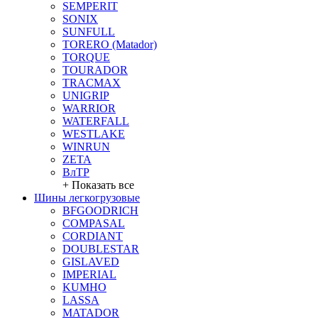
SEMPERIT
SONIX
SUNFULL
TORERO (Matador)
TORQUE
TOURADOR
TRACMAX
UNIGRIP
WARRIOR
WATERFALL
WESTLAKE
WINRUN
ZETA
ВлТР
+ Показать все
Шины легкогрузовые
BFGOODRICH
COMPASAL
CORDIANT
DOUBLESTAR
GISLAVED
IMPERIAL
KUMHO
LASSA
MATADOR