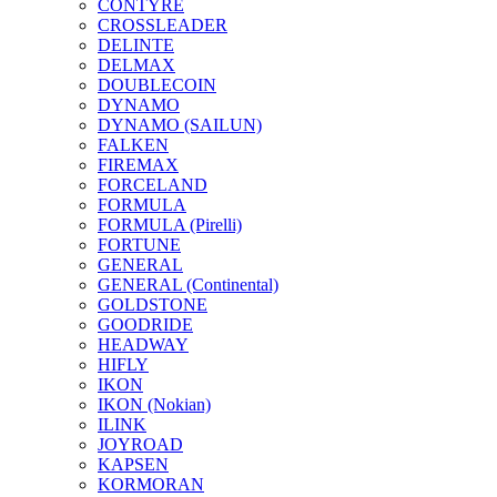
CONTYRE
CROSSLEADER
DELINTE
DELMAX
DOUBLECOIN
DYNAMO
DYNAMO (SAILUN)
FALKEN
FIREMAX
FORCELAND
FORMULA
FORMULA (Pirelli)
FORTUNE
GENERAL
GENERAL (Continental)
GOLDSTONE
GOODRIDE
HEADWAY
HIFLY
IKON
IKON (Nokian)
ILINK
JOYROAD
KAPSEN
KORMORAN