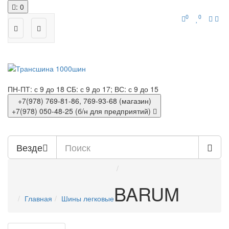
: 0
0
0
ПН-ПТ: с 9 до 18
СБ: с 9 до 17; ВС: с 9 до 15
+7(978)
769-81-86, 769-93-68 (магазин)
+7(978)
050-48-25 (б/н для предприятий)
Везде
BARUM
Главная
Шины легковые